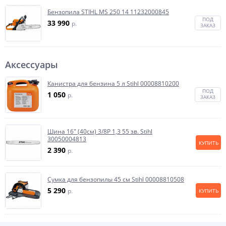
Бензопила STIHL MS 250 14 11232000845
ПОД
33 990
p.
ЗАКАЗ
Аксессуары
Канистра для бензина 5 л Stihl 00008810200
ПОД
1 050
p.
ЗАКАЗ
Шина 16" (40см) 3/8P 1,3 55 зв. Stihl
30050004813
КУПИТЬ
2 390
p.
Сумка для бензопилы 45 см Stihl 00008810508
5 290
p.
КУПИТЬ