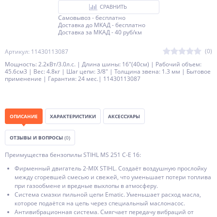
СРАВНИТЬ
Самовывоз - бесплатно
Доставка до МКАД - бесплатно
Доставка за МКАД - 40 руб/км
(0)
Артикул: 11430113087
Мощность: 2.2кВт/3.0л.с. | Длина шины: 16"(40см) | Рабочий объем:
45.6см3 | Вес: 4.8кг | Шаг цепи: 3/8" | Толщина звена: 1.3 мм | Бытовое
применение | Гарантия: 24 мес.| 11430113087
ОПИСАНИЕ
ХАРАКТЕРИСТИКИ
АКСЕССУАРЫ
ОТЗЫВЫ И ВОПРОСЫ
(0)
Преимущества бензопилы STIHL MS 251 C-E 16:
Фирменный двигатель 2-MIX STIHL. Создаёт воздушную прослойку
между сгоревшей смесью и свежей, что уменьшает потери топлива
при газообмене и вредные выхлопы в атмосферу.
Система смазки пильной цепи Ematic. Уменьшает расход масла,
которое подаётся на цепь через специальный маслонасос.
Антивибрационная система. Смягчает передачу вибраций от