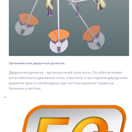
Эргономичная двуручная рукоятка
Двуручная рукоятка - эргономичный руль косы. Он обеспечивает
естественность движения косы. У мотокос и кусторезов двухручная
рукоятка просто необходима при частом кошении травы на
больших участках.