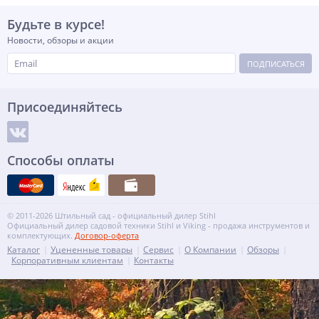
Будьте в курсе!
Новости, обзоры и акции
ПОДПИСАТЬСЯ
Присоединяйтесь
Способы оплаты
© 2011-2026 Штильный сад - официальный дилер Stihl
Официальный дилер садовой техники Stihl и Viking - продажа инструментов и
комплектующих.
Договор-оферта
Каталог
Уцененные товары
Сервис
О Компании
Обзоры
Корпоративным клиентам
Контакты