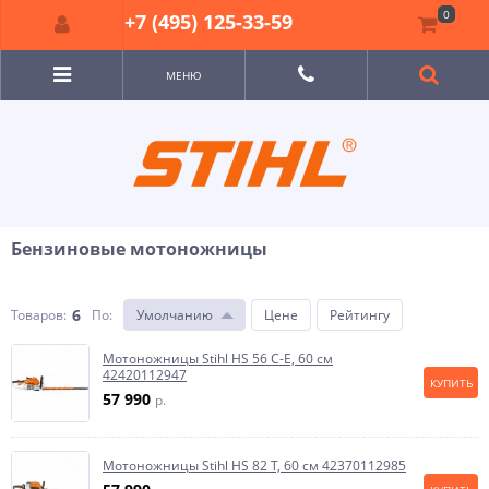
0
+7 (495) 125-33-59
МЕНЮ
Бензиновые мотоножницы
6
Товаров:
По
:
Умолчанию
Цене
Рейтингу
Мотоножницы Stihl HS 56 C-E, 60 см
42420112947
КУПИТЬ
57 990
p.
Мотоножницы Stihl HS 82 T, 60 см 42370112985