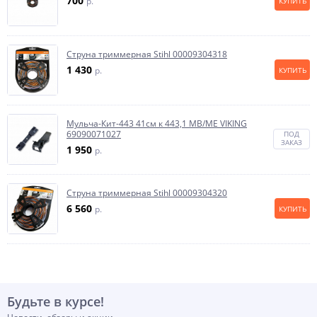
700
p.
КУПИТЬ
Струна триммерная Stihl 00009304318
1 430
p.
КУПИТЬ
Мульча-Кит-443 41см к 443,1 MB/ME VIKING
69090071027
ПОД
ЗАКАЗ
1 950
p.
Струна триммерная Stihl 00009304320
6 560
p.
КУПИТЬ
Будьте в курсе!