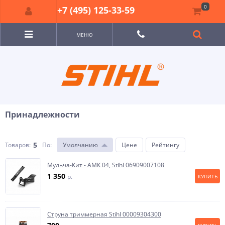
0
+7 (495) 125-33-59
МЕНЮ
Принадлежности
5
Товаров:
По
:
Умолчанию
Цене
Рейтингу
Мульча-Кит - АМК 04, Stihl 06909007108
1 350
p.
КУПИТЬ
Струна триммерная Stihl 00009304300