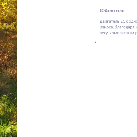
Бензокоса Stihl FS 94 C-E
41492000076
EC-Двигатель
46 990
p.
Двигатель EC с одн
износа, благодаря
весу, компактным 
%
Бензокоса Stihl FS 55
41402000475
28 990
p.