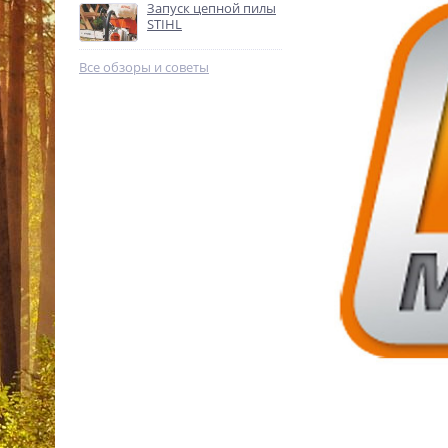
Запуск цепной пилы
%
STIHL
Все обзоры и советы
Бензокоса Stihl FS 120
41342000433
35 750
p.
%