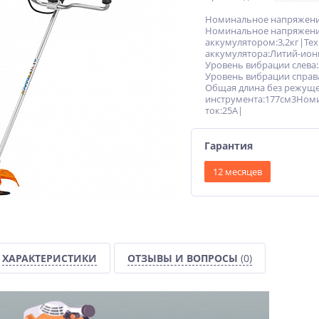
Номинальное напряжени
Номинальное напряжение
аккумулятором:3,2кг|Те
аккумулятора:Литий-ио
Уровень вибрации слева:
Уровень вибрации справа
Общая длина без режущ
инструмента:177см3Ном
ток:25А|
Гарантия
12 месяцев
ХАРАКТЕРИСТИКИ
ОТЗЫВЫ И ВОПРОСЫ
(0)