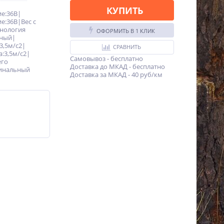
КУПИТЬ
е:36В|
:36В|Вес с
хнология
ОФОРМИТЬ В 1 КЛИК
нный|
3,5м/с2|
СРАВНИТЬ
:3,5м/с2|
Самовывоз - бесплатно
его
Доставка до МКАД - бесплатно
инальный
Доставка за МКАД - 40 руб/км