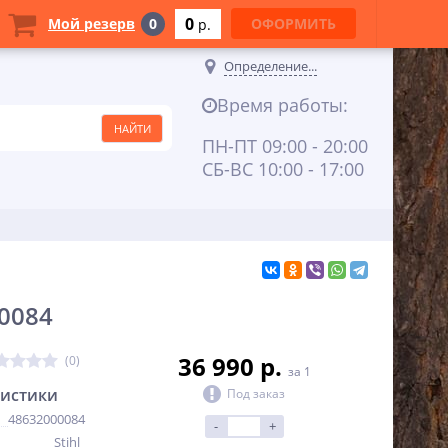
0
Мой резерв
0
ОФОРМИТЬ
p.
Определение...
Время работы:
ПН-ПТ 09:00 - 20:00
СБ-ВС 10:00 - 17:00
00084
36 990 p.
(0)
за 1
ристики
Под заказ
48632000084
-
+
Stihl