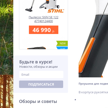
Пылесос Stihl SE 122
47740124400
46 990
p.
NEW
ХИТ
%
Будьте в курсе!
Новости, обзоры и акции
Проушина для подв
Аккумуляторная мотопила
ПОДПИСАТЬСЯ
Stihl GTA 26 SET
GA010116918
В корпусе рукоятк
16 700
p.
Обзоры и советы