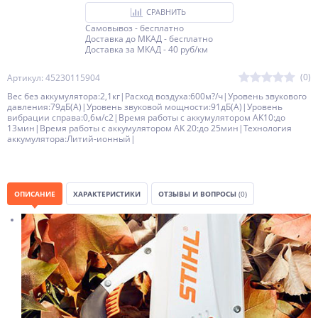
СРАВНИТЬ
Самовывоз - бесплатно
Доставка до МКАД - бесплатно
Доставка за МКАД - 40 руб/км
(0)
Артикул: 45230115904
Вес без аккумулятора:2,1кг|Расход воздуха:600м?/ч|Уровень звукового
давления:79дБ(A)|Уровень звуковой мощности:91дБ(A)|Уровень
вибрации справа:0,6м/с2|Время работы с аккумулятором AK10:до
13мин|Время работы с аккумулятором AK 20:до 25мин|Технология
аккумулятора:Литий-ионный|
ОПИСАНИЕ
ХАРАКТЕРИСТИКИ
ОТЗЫВЫ И ВОПРОСЫ
(0)