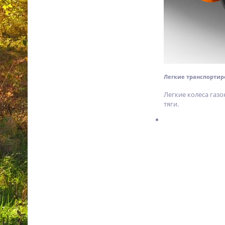
Аккумуляторная мотокоса
Stihl FSA 45 45120115701
17 990
p.
%
Легкие транспортир
Легкие колеса газ
тяги.
Аккумуляторная цепная
пила Stihl MSA 120 C-BQ 12
SET 12540115888
31 200
p.