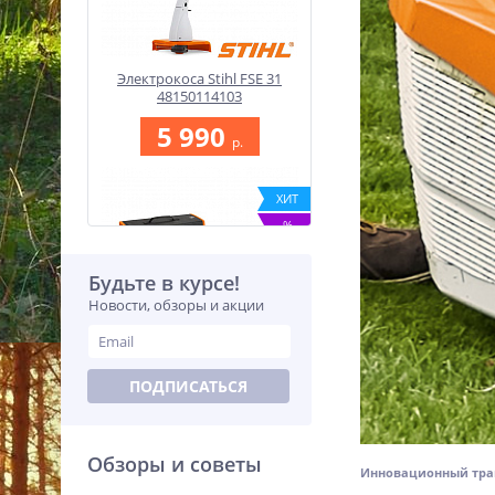
Электрокоса Stihl FSE 31
48150114103
5 990
p.
ХИТ
%
Будьте в курсе!
Новости, обзоры и акции
Аккумуляторный кусторез
ПОДПИСАТЬСЯ
Stihl HSA 26 SET
HA030113516
15 200
p.
Обзоры и советы
Инновационный тра