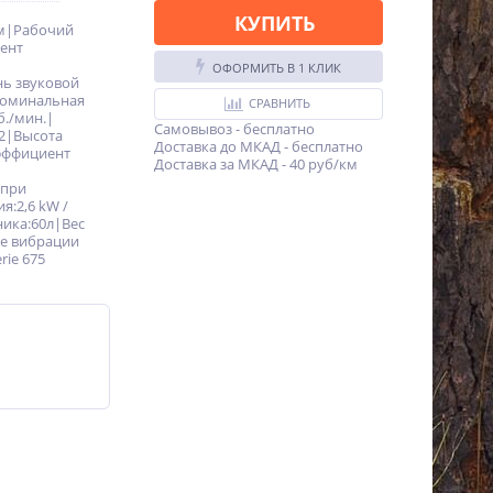
КУПИТЬ
м|Рабочий
ент
ОФОРМИТЬ В 1 КЛИК
ь звуковой
Номинальная
СРАВНИТЬ
б./мин.|
Самовывоз - бесплатно
м2|Высота
Доставка до МКАД - бесплатно
эффициент
Доставка за МКАД - 40 руб/км
 при
я:2,6 kW /
ника:60л|Вес
ие вибрации
rie 675