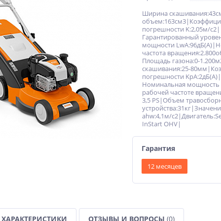
Ширина скашивания:43с
объем:163см3|Коэффици
погрешности K:2,05м/с2|
Гарантированный уровен
мощности LwA:96дБ(A)|
частота вращения:2.800о
Площадь газона:0-1.200
скашивания:25-80мм|Ко
погрешности KpA:2дБ(A)|
Номинальная мощность
рабочей частоте вращени
3,5 PS|Объем травосбор
устройства:31кг|Значен
ahw:4,1м/с2|Двигатель:Se
InStart OHV|
Гарантия
12 месяцев
ХАРАКТЕРИСТИКИ
ОТЗЫВЫ И ВОПРОСЫ
(0)