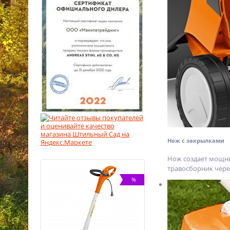
Нож с закрылками
Нож создает мощны
травосборник чере
%