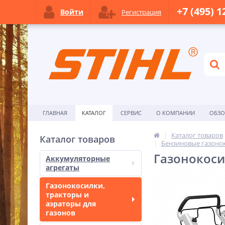
+7 (495) 1
Войти
Регистрация
ГЛАВНАЯ
КАТАЛОГ
СЕРВИС
О КОМПАНИИ
ОБЗ
Каталог товаров
Каталог товаров
Бензиновые газонок
Газонокосил
Аккумуляторные
агрегаты
Газонокосилки,
тракторы и
аэраторы для
газонов