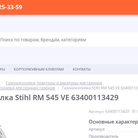
25-33-59
ОРЫ
КОРПОРАТИВНЫМ КЛИЕНТАМ
КОНТАКТЫ
Газонокосилки, тракторы и аэраторы для газонов
осилки для средних газонов
Газонокосилка Stihl RM 545 VE 6340011
ка Stihl RM 545 VE 63400113429
Артикул: 63400113429
Основные характе
Артикул
Производитель