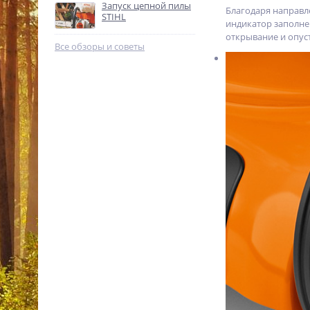
Запуск цепной пилы
%
Благодаря направл
STIHL
индикатор заполне
открывание и опус
Все обзоры и советы
Цепная электропила Stihl
MSE 141 C-Q 14 (35 см)
12082000311
17 990
p.
%