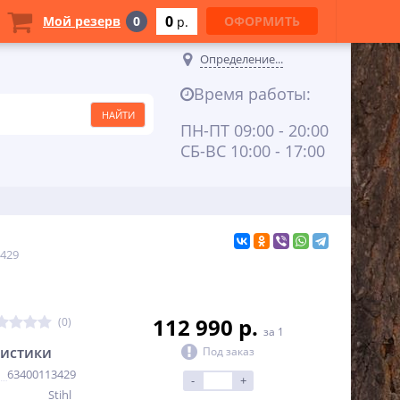
0
Мой резерв
0
ОФОРМИТЬ
p.
Определение...
Время работы:
ПН-ПТ 09:00 - 20:00
СБ-ВС 10:00 - 17:00
3429
112 990 p.
(0)
за 1
ристики
Под заказ
63400113429
-
+
Stihl