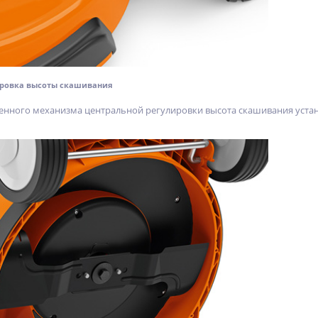
ировка высоты скашивания
енного механизма центральной регулировки высота скашивания устана