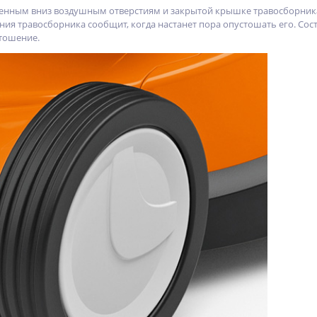
енным вниз воздушным отверстиям и закрытой крышке травосборника
ния травосборника сообщит, когда настанет пора опустошать его. Сос
тошение.