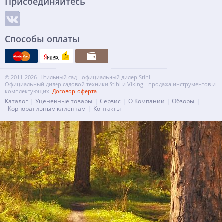
Присоединяйтесь
Способы оплаты
© 2011-2026 Штильный сад - официальный дилер Stihl
Официальный дилер садовой техники Stihl и Viking - продажа инструментов и
комплектующих.
Договор-оферта
Каталог
Уцененные товары
Сервис
О Компании
Обзоры
Корпоративным клиентам
Контакты