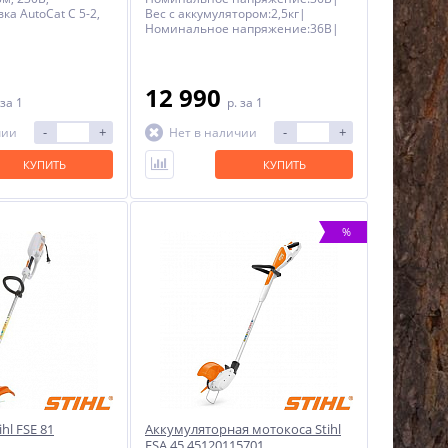
ка AutoCat C 5-2,
Вес с аккумулятором:2,5кг|
Номинальное напряжение:36В|
Уровень вибрации справа:3,5м/
с2|Уровень вибрации слева:3,5м/
с2|Общая длина без режущего
инструмента:147см3Режущий
12 990
за 1
p.
за 1
инструмент:AutoCut 2-2|
Технология аккумулятора:Литий-
-
+
-
+
чии
Нет в наличии
ионные|Время работы с
аккумулятором AK 10:до 25мин|
Время работы с аккумулятором AK
КУПИТЬ
КУПИТЬ
20:до 50мин|Номинальный
ток:3,3А|
%
hl FSE 81
Аккумуляторная мотокоса Stihl
FSA 45 45120115701