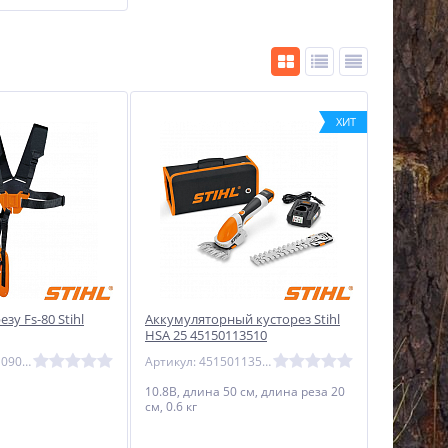
ХИТ
зу Fs-80 Stihl
Аккумуляторный кусторез Stihl
HSA 25 45150113510
Артикул: 41197109001
Артикул: 45150113510
10.8В, длина 50 см, длина реза 20
см, 0.6 кг