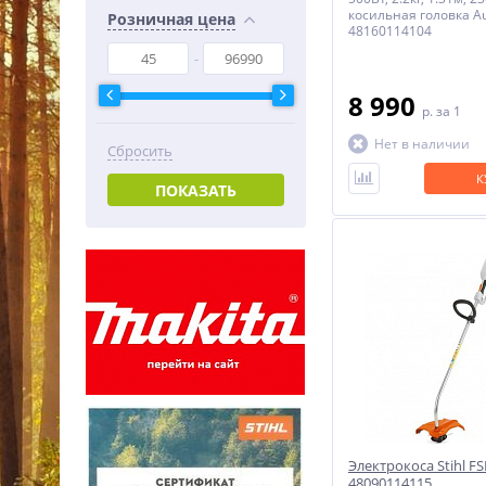
косильная головка Au
Розничная цена
48160114104
8 990
p.
за 1
Нет в наличии
Сбросить
К
ПОКАЗАТЬ
Электрокоса Stihl FS
48090114115