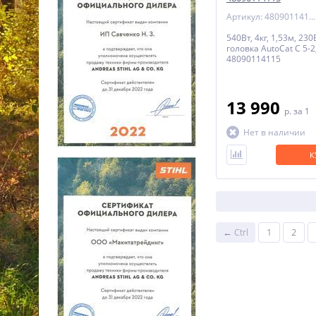
Артикул: 48090114115
540Вт, 4кг, 1,53м, 23
головка AutoCat C 5-2
48090114115
13 990
p.
за 1
Нет в наличии
К
← Ctrl
1
2