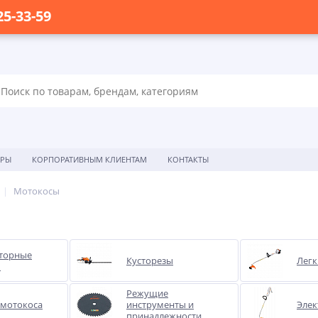
25-33-59
ОРЫ
КОРПОРАТИВНЫМ КЛИЕНТАМ
КОНТАКТЫ
Мотокосы
торные
Кусторезы
Легк
ы
Режущие
 мотокоса
инструменты и
Элек
принадлежности