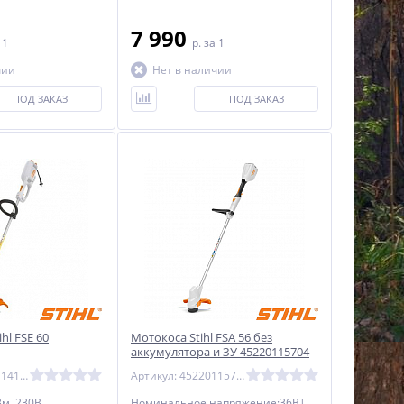
7 990
 1
p.
за 1
чии
Нет в наличии
ПОД ЗАКАЗ
ПОД ЗАКАЗ
hl FSE 60
Мотокоса Stihl FSA 56 без
аккумулятора и ЗУ 45220115704
Артикул: 48090114111
Артикул: 45220115704
3м, 230В,
Номинальное напряжение:36В|