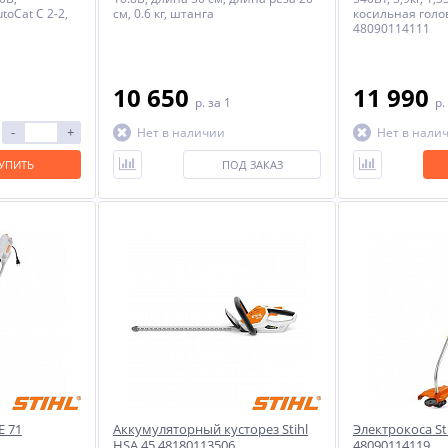
toCat C 2-2,
см, 0.6 кг, штанга
косильная голов
48090114111
10 650
11 990
p.
за 1
p.
-
+
Нет в наличии
Нет в нали
УПИТЬ
ПОД ЗАКАЗ
E 71
Аккумуляторный кусторез Stihl
Электрокоса Sti
HSA 45 48180113506
48090114119