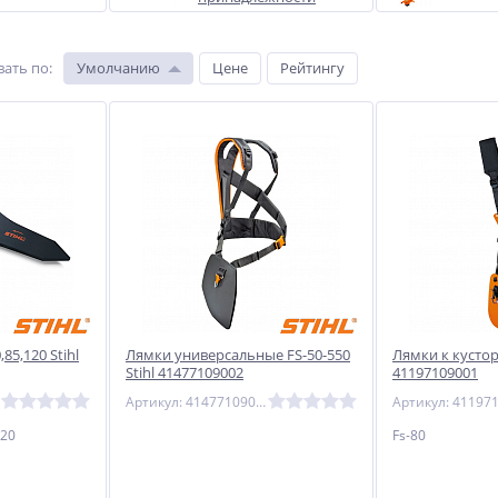
вать по
:
Умолчанию
Цене
Рейтингу
85,120 Stihl
Лямки универсальные FS-50-550
Лямки к кусторе
Stihl 41477109002
41197109001
Артикул: 41477109002
120
Fs-80