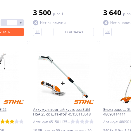
3 500
3 640
p.
за 1
p.
за
-
+
Нет в наличии
Нет в нали
УПИТЬ
ПОД ЗАКАЗ
E 52
Аккумуляторный кусторез Stihl
Электрокоса Sti
HSA 25 со штангой 45150113518
48090114111
Артикул: 45150113518
30В,
10.8В, длина 50 см, длина реза 20
540Вт, 3,9кг, 1,5