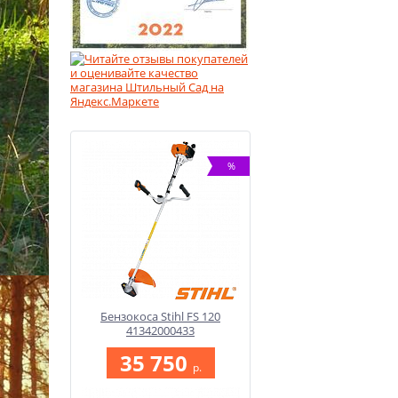
%
Бензокоса Stihl FS 120
41342000433
35 750
p.