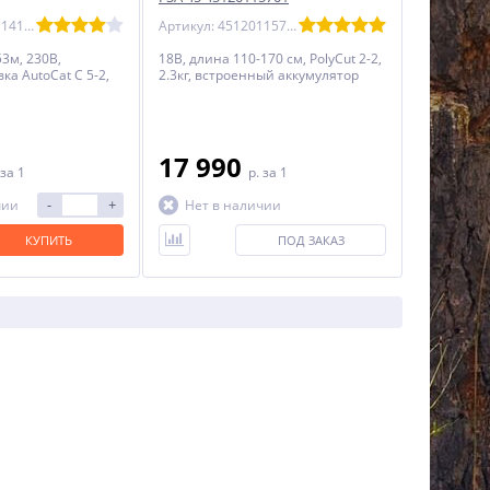
Артикул: 48090114119
Артикул: 45120115701
,53м, 230В,
18В, длина 110-170 см, PolyCut 2-2,
ка AutoCat C 5-2,
2.3кг, встроенный аккумулятор
17 990
за 1
p.
за 1
-
+
чии
Нет в наличии
КУПИТЬ
ПОД ЗАКАЗ