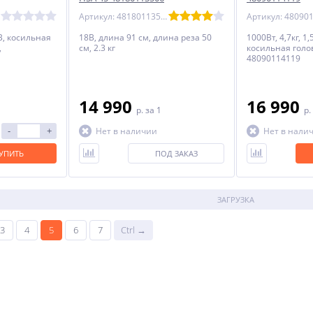
Артикул: 48180113506
0В, косильная
18В, длина 91 см, длина реза 50
1000Вт, 4,7кг, 1
,
см, 2.3 кг
косильная голов
48090114119
14 990
16 990
p.
за 1
p.
-
+
Нет в наличии
Нет в нали
УПИТЬ
ПОД ЗАКАЗ
ЗАГРУЗКА
3
4
5
6
7
Ctrl →