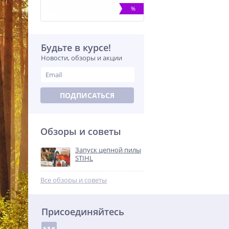
%
Будьте в курсе!
Новости, обзоры и акции
Воздуходувное устройство
ПОДПИСАТЬСЯ
Stihl BGA 45 45130115901
13 700
p.
Обзоры и советы
Запуск цепной пилы
%
STIHL
Все обзоры и советы
Присоединяйтесь