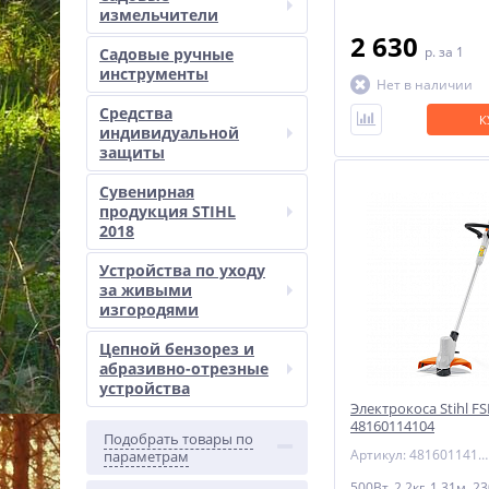
измельчители
2 630
p.
за 1
Садовые ручные
инструменты
Нет в наличии
Средства
К
индивидуальной
защиты
Сувенирная
продукция STIHL
2018
Устройства по уходу
за живыми
изгородями
Цепной бензорез и
абразивно-отрезные
устройства
Электрокоса Stihl FS
48160114104
Подобрать товары по
Артикул: 48160114104
параметрам
500Вт, 2.2кг, 1.31м, 2