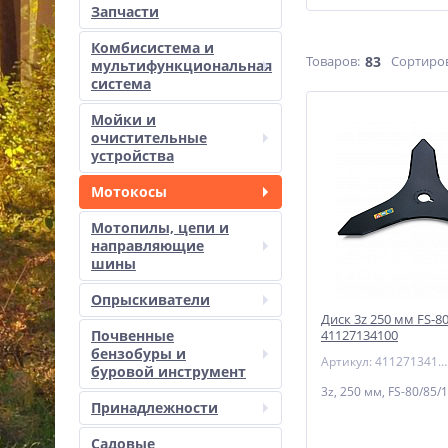
Запчасти
Комбисистема и
Товаров:
83
Сортиро
мультифункциональная
система
Мойки и
очистительные
устройства
Мотокосы
Мотопилы, цепи и
направляющие
шины
Опрыскиватели
Диск 3z 250 мм FS-80,
Почвенные
41127134100
бензобуры и
Артикул: 41127134100
буровой инструмент
3z, 250 мм, FS-80/85/
Принадлежности
Садовые