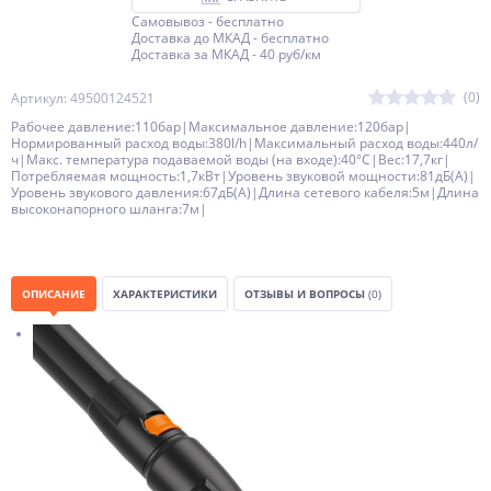
Самовывоз - бесплатно
Доставка до МКАД - бесплатно
Доставка за МКАД - 40 руб/км
(0)
Артикул: 49500124521
Рабочее давление:110бар|Максимальное давление:120бар|
Нормированный расход воды:380l/h|Максимальный расход воды:440л/
ч|Макс. температура подаваемой воды (на входе):40°С|Вес:17,7кг|
Потребляемая мощность:1,7кВт|Уровень звуковой мощности:81дБ(A)|
Уровень звукового давления:67дБ(A)|Длина сетевого кабеля:5м|Длина
высоконапорного шланга:7м|
ОПИСАНИЕ
ХАРАКТЕРИСТИКИ
ОТЗЫВЫ И ВОПРОСЫ
(0)