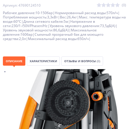
(0)
Артикул: 47690124510
Рабочее давление:10-150бар|Нормированный расход воды:570л/ч|
Потребляемая мощность:3,3кВт|Вес:26,4кг|Макс. температура воды на
входе:60°C|Длина сетевого кабеля:5м|Напряжение в
сети:230/1-/50V/Phasen/Hz|Уровень звукового давления:73,5дБ(A)|
Уровень звуковой мощности:86,6дБ(A)|Максимальное
давление:160бар|Съемный прозрачный бак для моющего
средства:2,0л|Максимальный расход воды:650л/ч|
ОПИСАНИЕ
ХАРАКТЕРИСТИКИ
ОТЗЫВЫ И ВОПРОСЫ
(0)