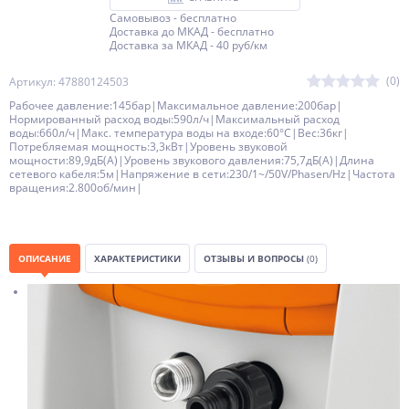
Самовывоз - бесплатно
Доставка до МКАД - бесплатно
Доставка за МКАД - 40 руб/км
(0)
Артикул: 47880124503
Рабочее давление:145бар|Максимальное давление:200бар|
Нормированный расход воды:590л/ч|Максимальный расход
воды:660л/ч|Макс. температура воды на входе:60°C|Вес:36кг|
Потребляемая мощность:3,3кВт|Уровень звуковой
мощности:89,9дБ(A)|Уровень звукового давления:75,7дБ(A)|Длина
сетевого кабеля:5м|Напряжение в сети:230/1~/50V/Phasen/Hz|Частота
вращения:2.800об/мин|
ОПИСАНИЕ
ХАРАКТЕРИСТИКИ
ОТЗЫВЫ И ВОПРОСЫ
(0)