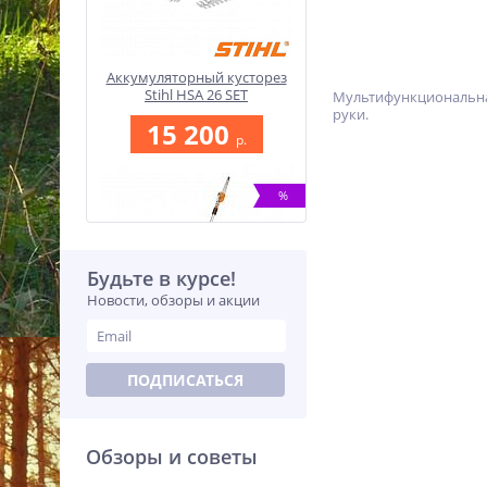
Аккумуляторный кусторез
Stihl HSA 26 SET
Мультифункциональная
HA030113516
руки.
15 200
p.
%
Будьте в курсе!
Новости, обзоры и акции
Высоторез Stihl HT 105
ПОДПИСАТЬСЯ
41822000194
94 990
p.
Обзоры и советы