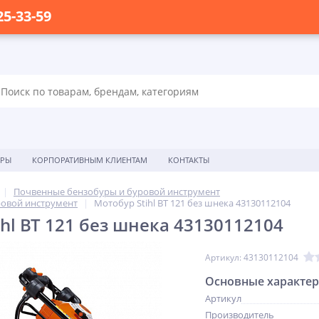
25-33-59
ОРЫ
КОРПОРАТИВНЫМ КЛИЕНТАМ
КОНТАКТЫ
Почвенные бензобуры и буровой инструмент
ровой инструмент
Мотобур Stihl BT 121 без шнека 43130112104
hl BT 121 без шнека 43130112104
Артикул: 43130112104
Основные характе
Артикул
Производитель