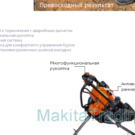
ого торможения с аварийным рычагом
нальная рукоятка
ная система
ка для комфортного управления буром
тановки различных шнеков (насадок)