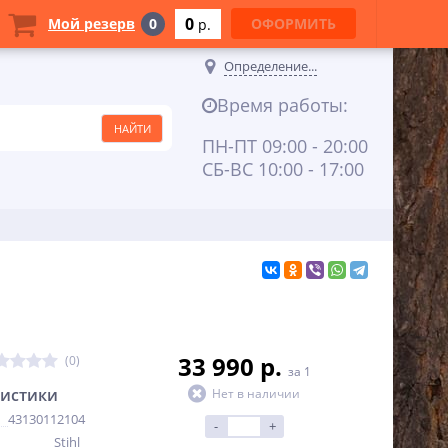
0
Мой резерв
0
ОФОРМИТЬ
p.
Определение...
Время работы:
ПН-ПТ 09:00 - 20:00
СБ-ВС 10:00 - 17:00
33 990 p.
(0)
за 1
ристики
Нет в наличии
43130112104
-
+
Stihl