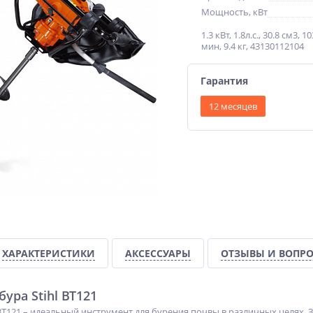
Мощность, кВт
1.3 кВт, 1.8л.с., 30.8 см3, 1
мин, 9.4 кг, 43130112104
Гарантия
12 месяцев
ХАРАКТЕРИСТИКИ
АКСЕССУАРЫ
ОТЗЫВЫ И ВОПР
ура Stihl BT121
 BT121 – идеальный инструмент для бурения почвы в различных целях.