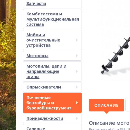
Запчасти
Комбисистема и
мультифункциональная
система
Мойки и
очистительные
устройства
Мотокосы
Мотопилы, цепи и
направляющие
шины
Опрыскиватели
Почвенные
бензобуры и
ОПИСАНИЕ
буровой инструмент
Принадлежности
Описание мотоб
Садовые
Бензиновый бур Stihl