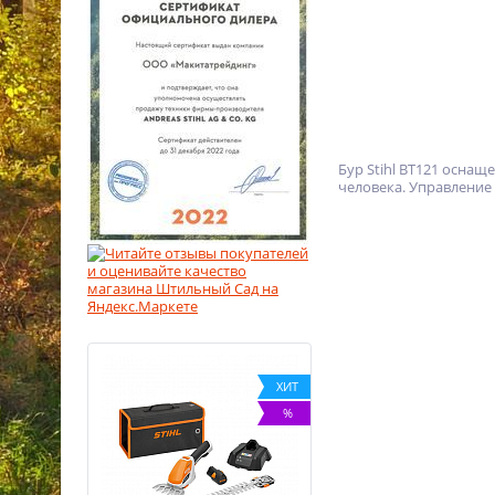
Бур Stihl BT121 осна
человека. Управлени
ХИТ
%