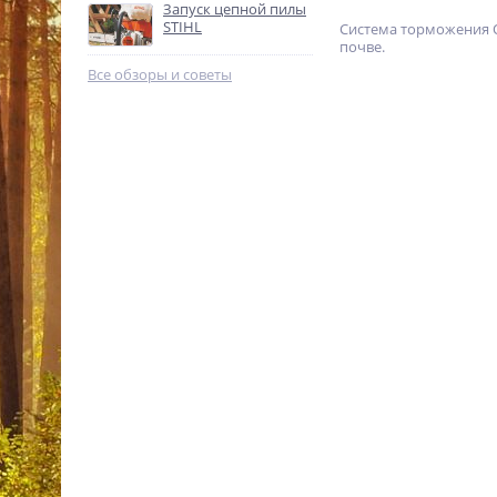
Запуск цепной пилы
%
STIHL
Система торможения Q
почве.
Все обзоры и советы
Аккумуляторная мотокоса
Stihl FSA 45 45120115701
17 990
p.
%