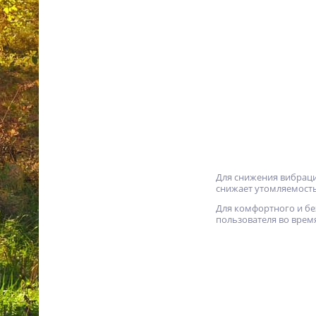
Воздуходувное устройство
Stihl BGA 45 45130115901
13 700
p.
%
Для снижения вибраци
снижает утомляемость
Аккумуляторная цепная
Для комфортного и бе
пила Stihl MSA 140 C-BQ 12
пользователя во врем
SET 12540115858
35 100
p.