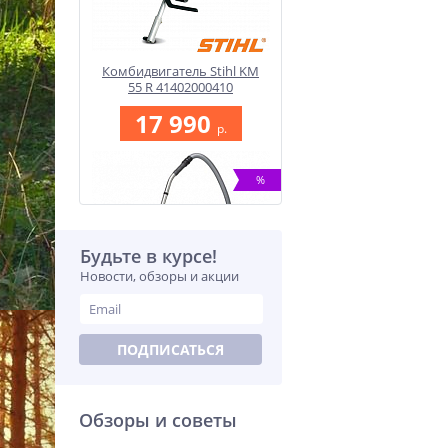
Комбидвигатель Stihl KM
55 R 41402000410
17 990
p.
%
Будьте в курсе!
Новости, обзоры и акции
ПОДПИСАТЬСЯ
Пылесос Stihl SE 122
47740124400
46 990
p.
Обзоры и советы