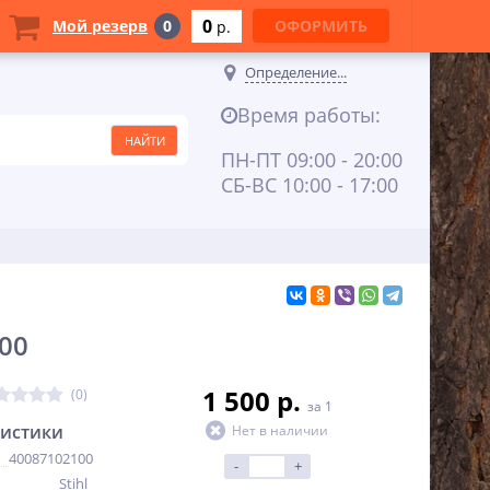
0
Мой резерв
0
ОФОРМИТЬ
p.
Определение...
Время работы:
ПН-ПТ 09:00 - 20:00
СБ-ВС 10:00 - 17:00
100
1 500 p.
(0)
за 1
ристики
Нет в наличии
40087102100
-
+
Stihl