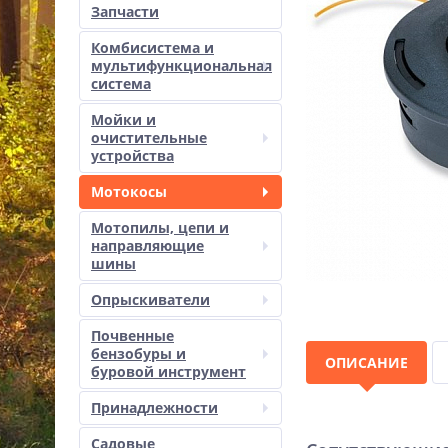
Запчасти
Комбисистема и
мультифункциональная
система
Мойки и
очистительные
устройства
Мотокосы
Мотопилы, цепи и
направляющие
шины
Опрыскиватели
Почвенные
бензобуры и
ОПИСАНИЕ
буровой инструмент
Принадлежности
Садовые