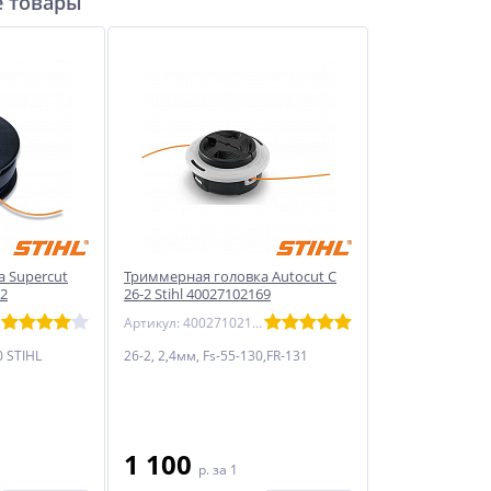
 товары
 Supercut
Триммерная головка Autocut C
62
26-2 Stihl 40027102169
Артикул: 40027102169
0 STIHL
26-2, 2,4мм, Fs-55-130,FR-131
1 100
p.
за 1