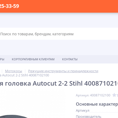
25-33-59
ОРЫ
КОРПОРАТИВНЫМ КЛИЕНТАМ
КОНТАКТЫ
Мотокосы
Режущие инструменты и принадлежности
Autocut 2-2 Stihl 40087102100
головка Autocut 2-2 Stihl 40087102
Артикул: 40087102100
Основные характе
Артикул
Производитель