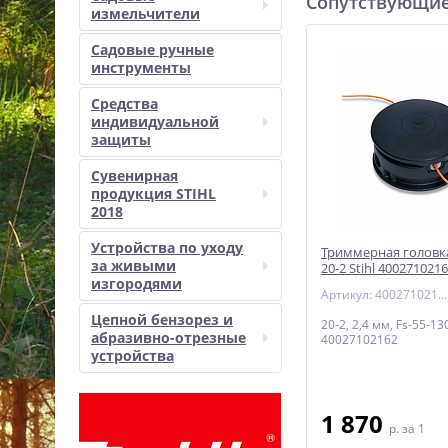
Сопутствующие
измельчители
Садовые ручные
инструменты
Средства
индивидуальной
защиты
Сувенирная
продукция STIHL
2018
Устройства по уходу
Триммерная головка
за живыми
20-2 Stihl 400271021
изгородями
Артикул: 40027102162
Цепной бензорез и
20-2, 2,4 мм, Fs-55-13
абразивно-отрезные
40027102162
устройства
1 870
p.
за 1