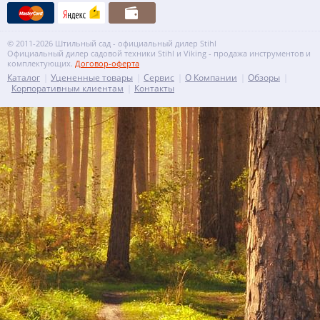
© 2011-2026 Штильный сад - официальный дилер Stihl
Официальный дилер садовой техники Stihl и Viking - продажа инструментов и
комплектующих.
Договор-оферта
Каталог
Уцененные товары
Сервис
О Компании
Обзоры
Корпоративным клиентам
Контакты