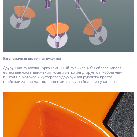
Эргономичная двуручная рукоятка
Двуручная рукоятка - эргономичный руль косы. Он обеспечивает
естественность движения косы и легко регулируется Т-образным
винтом. У мотокос и кусторезов двухручная рукоятка просто
необходима при частом кошении травы на больших участках.