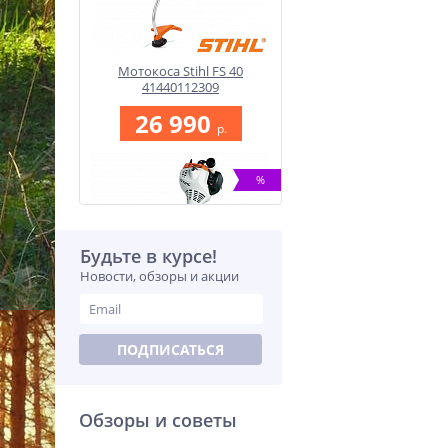
Мотокоса Stihl FS 40
41440112309
26 990
p.
%
Будьте в курсе!
Новости, обзоры и акции
Комбидвигатель Stihl KM
ПОДПИСАТЬСЯ
55 R 41402000410
17 990
p.
Обзоры и советы