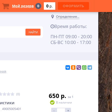
0
Мой резерв
0
ОФОРМИТЬ
p.
Определение...
Время работы:
ПН-ПТ 09:00 - 20:00
СБ-ВС 10:00 - 17:00
ения
650 p.
(0)
за 1
ристики
В наличии
49005005401
-
+