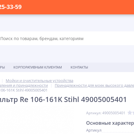
25-33-59
ОРЫ
КОРПОРАТИВНЫМ КЛИЕНТАМ
КОНТАКТЫ
Мойки и очистительные устройства
вления и принадлежности
Принадлежности для моек высокого давл
06-161K Stihl 49005005401
ьтр Re 106-161K Stihl 49005005401
Артикул: 49005005401
Основные характе
Артикул