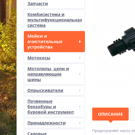
Запчасти
Комбисистема и
мультифункциональная
система
Мойки и
очистительные
устройства
Мотокосы
Мотопилы, цепи и
направляющие
шины
Опрыскиватели
Почвенные
бензобуры и
буровой инструмент
ОПИСАНИЕ
Принадлежности
Предохраняет насос от
Садовые