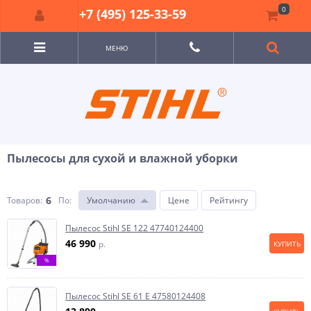
0
+7 (495) 125-33-59
МЕНЮ
Пылесосы для сухой и влажной уборки
6
Товаров:
По
:
Умолчанию
Цене
Рейтингу
Пылесос Stihl SE 122 47740124400
46 990
p.
КУПИТЬ
%
Пылесос Stihl SE 61 E 47580124408